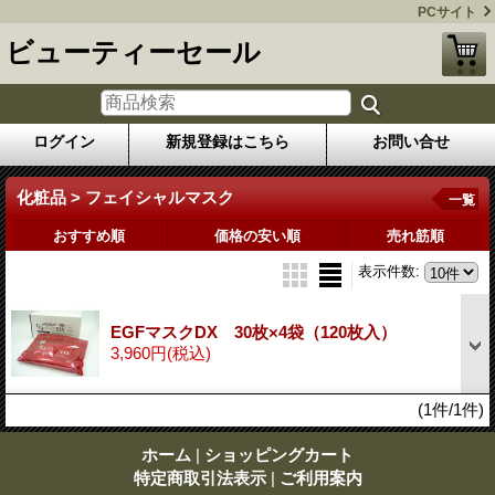
PCサイト
ビューティーセール
ログイン
新規登録はこちら
お問い合せ
化粧品 > フェイシャルマスク
一覧
おすすめ順
価格の安い順
売れ筋順
表示件数
:
EGFマスクDX 30枚×4袋（120枚入）
3,960円
(税込)
(1件/1件)
ホーム
|
ショッピングカート
特定商取引法表示
|
ご利用案内