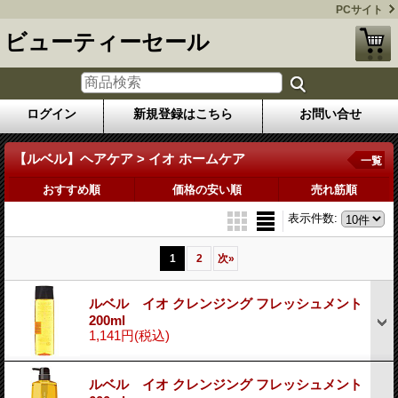
PCサイト
ビューティーセール
ログイン
新規登録はこちら
お問い合せ
【ルベル】ヘアケア > イオ ホームケア
一覧
おすすめ順
価格の安い順
売れ筋順
表示件数
:
1
2
次
»
ルベル イオ クレンジング フレッシュメント
200ml
1,141円
(税込)
ルベル イオ クレンジング フレッシュメント