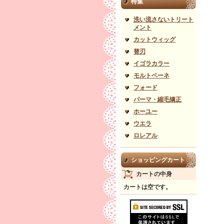
特集
洗い流さないトリート
メント
カットウィッグ
替刃
イゴラカラー
モルトベーネ
フォード
パーマ・縮毛矯正
ホーユー
ウエラ
ロレアル
ショッピングカート
カートの中身
カートは空です。