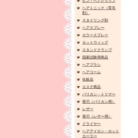
ピン・ヘアクリップ
ヘアトニック（育毛
剤）
スタイリング剤
ヘアスプレー
カラースプレー
カットウィッグ
スタンドクランプ
国家試験用商品
ヘアブラシ
ヘアコーム
化粧品
エステ商品
バリカン・トリマー
替刃（バリカン用）
レザー
替刃（レザー用）
ドライヤー
ヘアアイロン・ホット
カーラー