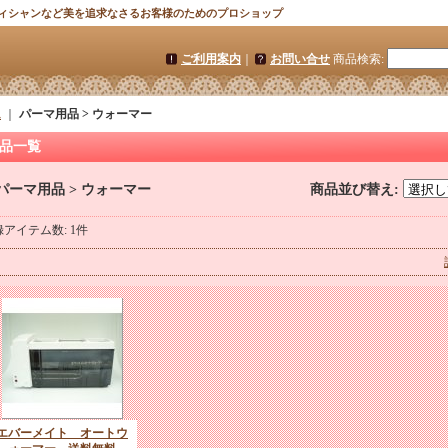
ィシャンなど美を追求なさるお客様のためのプロショップ
ご利用案内
｜
お問い合せ
商品検索
:
ム
｜
パーマ用品 > ウォーマー
品一覧
パーマ用品 > ウォーマー
商品並び替え
:
録アイテム数
:
1件
エバーメイト オートウ