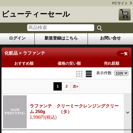
PCサイト
ビューティーセール
ログイン
新規登録はこちら
お問い合せ
化粧品 > ラファンテ
一覧
おすすめ順
価格の安い順
売れ筋順
表示件数
:
1
2
次
»
ラファンテ クリーミークレンジングクリー
ム 250g （タ）
1,996円
(税込)