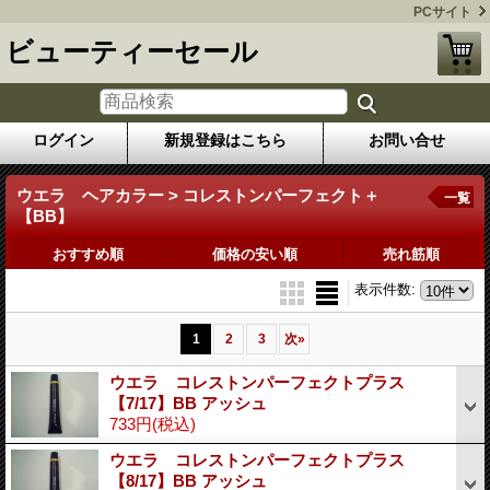
PCサイト
ビューティーセール
ログイン
新規登録はこちら
お問い合せ
ウエラ ヘアカラー > コレストンパーフェクト＋
一覧
【BB】
おすすめ順
価格の安い順
売れ筋順
表示件数
:
1
2
3
次
»
ウエラ コレストンパーフェクトプラス
【7/17】BB アッシュ
733円
(税込)
ウエラ コレストンパーフェクトプラス
【8/17】BB アッシュ